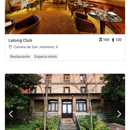
100
120
Lelong Club
Carrera de San Jerónimo, 9
Restaurante
Espacio mixto