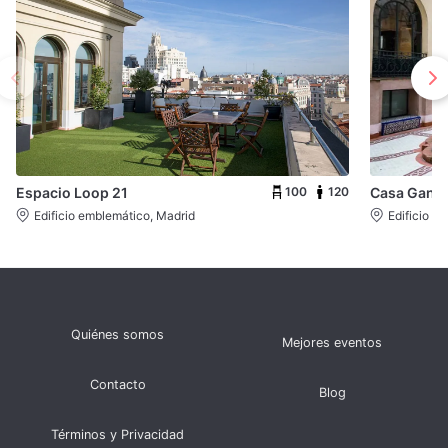
100
120
Espacio Loop 21
Casa Gans
Edificio emblemático, Madrid
Edificio e
Quiénes somos
Mejores eventos
Contacto
Blog
Términos y Privacidad