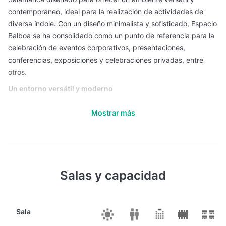
contemporáneo, ideal para la realización de actividades de
diversa índole. Con un diseño minimalista y sofisticado, Espacio
Balboa se ha consolidado como un punto de referencia para la
celebración de eventos corporativos, presentaciones,
conferencias, exposiciones y celebraciones privadas, entre
otros.
Un entorno versátil y moderno
El Espacio Balboa destaca por sus amplias instalaciones que se
Mostrar más
pueden configurar para adaptarse a las necesidades de cada
evento. Sus espacios se pueden adaptar para acoger desde
reuniones íntimas y workshops hasta grandes eventos,
garantizando siempre un entorno elegante y funcional. La
distribución modular de las salas permite una personalización
Salas y capacidad
total del espacio, de manera que cada evento pueda contar
con el ambiente ideal para inspirar y conectar a los asistentes.
Tecnología y equipamiento de vanguardia
Sala
Pensado para cubrir las exigencias de los eventos más