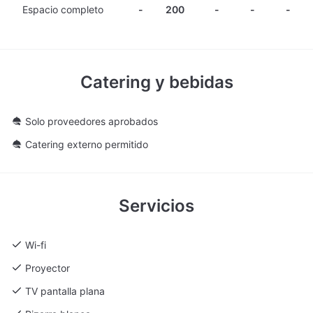
espacio al aire libre no solo permite disfrutar de las vistas y el
Espacio completo
-
200
-
-
-
clima mediterráneo de Madrid, sino que también añade un
toque especial y sofisticado a cualquier celebración, haciendo
de cada evento una experiencia única y memorable.
Casa Gans se encuentra en una ubicación privilegiada, con
Catering y bebidas
excelentes conexiones de transporte y cercanía a parkings, lo
que facilita el acceso y la movilidad de todos los asistentes. El
Solo proveedores aprobados
compromiso con la calidad y la personalización se refleja en la
Catering externo permitido
colaboración con proveedores de primer nivel, quienes
aseguran que cada detalle, desde el catering hasta el
equipamiento audiovisual, se adapte perfectamente a las
necesidades de cada cliente.
Servicios
Casa Gans es un espacio que transforma cualquier evento en
una experiencia excepcional. Su ambiente moderno y
Wi-fi
acogedor, sumado a la versatilidad de sus instalaciones y a su
Proyector
estratégica ubicación en Madrid, lo convierten en el escenario
ideal para eventos que buscan destacar por su originalidad y
TV pantalla plana
elegancia. Con Casa Gans, cada celebración se convierte en un