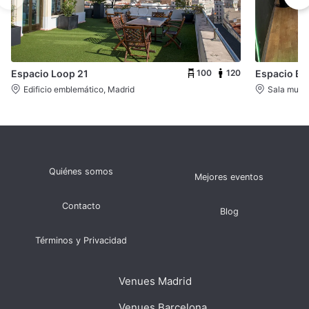
100
120
Espacio Loop 21
Espacio Ba
Edificio emblemático, Madrid
Sala multi
Quiénes somos
Mejores eventos
Contacto
Blog
Términos y Privacidad
Venues Madrid
Venues Barcelona