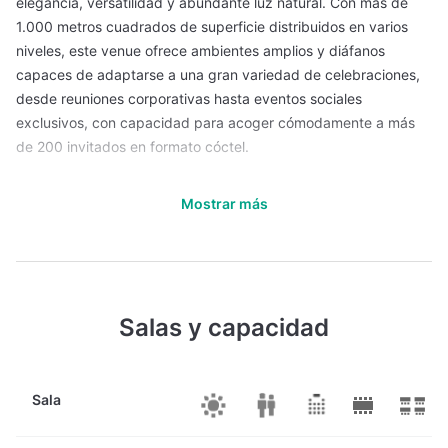
elegancia, versatilidad y abundante luz natural. Con más de
1.000 metros cuadrados de superficie distribuidos en varios
niveles, este venue ofrece ambientes amplios y diáfanos
capaces de adaptarse a una gran variedad de celebraciones,
desde reuniones corporativas hasta eventos sociales
exclusivos, con capacidad para acoger cómodamente a más
de 200 invitados en formato cóctel.
El recorrido por Casa Gans se inicia en su imponente Entrada
Mostrar más
de Carruajes, que abre paso a un cautivador Patio Jardín, un
oasis urbano que aporta frescura y serenidad en el corazón de
la ciudad. Los espacios interiores, distribuidos en la Primera
Planta (300 m²) y la Segunda Planta (284 m²), están diseñados
para ofrecer la máxima flexibilidad, permitiendo configurar las
Salas y capacidad
áreas según los requerimientos específicos de cada evento. Ya
sea para presentaciones, conferencias, lanzamientos o
celebraciones privadas, cada sala se adapta para crear el
ambiente ideal que realce la experiencia de los asistentes.
Sala
La joya del venue es, sin duda, su espectacular terraza. Este