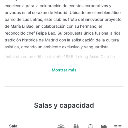
excelencia para la celebración de eventos corporativos y
privados en el corazón de Madrid. Ubicado en el emblemático
barrio de Las Letras, este club es fruto del innovador proyecto
de María Li Bao, en colaboración con su hermano, el
reconocido chef Felipe Bao. Su propuesta única fusiona la rica
tradición histórica de Madrid con la sofisticación de la cultura
asiática, creando un ambiente exclusivo y vanguardista.
Instalado en un edificio del año 1886, Lelong Asian Club ha
sido cuidadosamente restaurado y decorado por el prestigioso
Mostrar más
interiorista Jean Porsche, preservando elementos originales
como las elegantes columnas de hierro que recuerdan el
Madrid del siglo XIX. Cada rincón del club ha sido diseñado
para ofrecer una experiencia visual y sensorial incomparable,
evocando la atmósfera de los locales más icónicos de Nueva
Salas y capacidad
York de principios del siglo pasado.
El espacio cuenta con diversas áreas versátiles, todas ellas
caracterizadas por sus techos altos, amplios ventanales que
Sala
inundan de luz natural y una cuidada atención al detalle. Estas