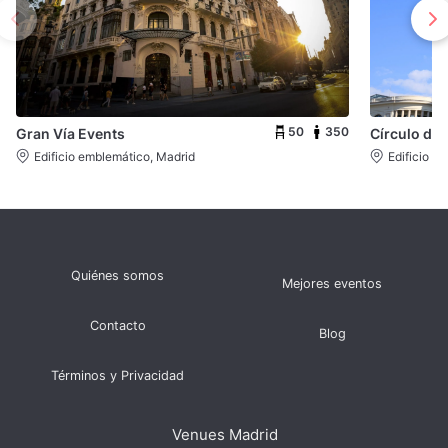
50
350
Gran Vía Events
Círculo de 
Edificio emblemático, Madrid
Edificio e
Quiénes somos
Mejores eventos
Contacto
Blog
Términos y Privacidad
Venues Madrid