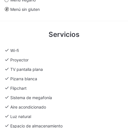
Ramón Gómez
120
180
170
-
-
Menú sin gluten
Salón de Baile
500
800
350
-
-
Teatro Fernando
-
-
502
-
-
Servicios
de Rojas
Terraza (Sala
25
60
50
-
-
Wi-fi
Nueva)
Proyector
Valle-Inclán
120
200
170
-
-
TV pantalla plana
Pizarra blanca
Flipchart
Sistema de megafonía
Aire acondicionado
Luz natural
Espacio de almacenamiento