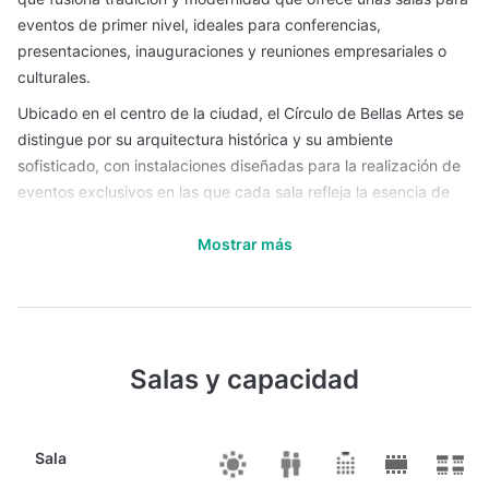
eventos de primer nivel, ideales para conferencias,
presentaciones, inauguraciones y reuniones empresariales o
culturales.
Ubicado en el centro de la ciudad, el Círculo de Bellas Artes se
distingue por su arquitectura histórica y su ambiente
sofisticado, con instalaciones diseñadas para la realización de
eventos exclusivos en las que cada sala refleja la esencia de
Madrid y ofrece una experiencia inolvidable.
Mostrar más
Entre las salas del Círculo de Bellas Artes hay espacios de
diferentes dimensiones y configuraciones que se adaptan a
cualquier necesidad. Las salas disponen de sistemas
modulares que permiten transformar el espacio según el tipo
de evento para maximizar la comodidad y funcionalidad de los
Salas y capacidad
asistentes. Todas las salas están dotadas de sistemas
audiovisuales, conexión WiFi de alta velocidad y equipamiento
técnico que facilita la realización de presentaciones,
Sala
videoconferencias y eventos híbridos. El Círculo de Bellas Artes