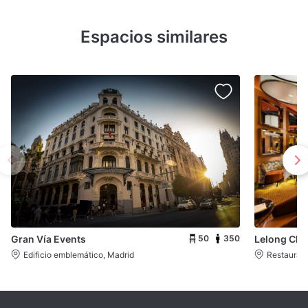
Espacios similares
50
350
Gran Vía Events
Lelong Clu
Edificio emblemático, Madrid
Restaurant