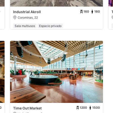
160
160
Industrial Akroll
Corominas, 22
Sala multiusos
Espacio privado
0
1200
1500
Time Out Market