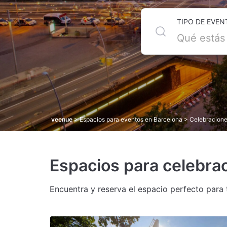
TIPO DE EVEN
veenue
>
Espacios para eventos en Barcelona
> Celebracione
Espacios para celebra
Encuentra y reserva el espacio perfecto para