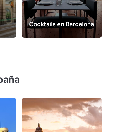
Conci
Cocktails en Barcelona
Barce
spaña