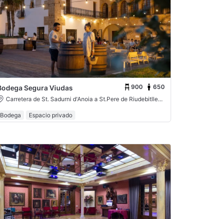
900
650
Bodega Segura Viudas
Carretera de St. Sadurni d'Anoia a St.Pere de Riudebitlles, km 5. Torrelavit
Bodega
Espacio privado