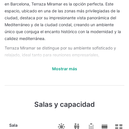
en Barcelona, Terraza Miramar es la opción perfecta. Este
espacio, ubicado en una de las zonas más privilegiadas de la
ciudad, destaca por su impresionante vista panorámica del
Mediterráneo y de la ciudad condal, creando un ambiente
único que conjuga el encanto histórico con la modernidad y la
calidez mediterránea.
Terraza Miramar se distingue por su ambiente sofisticado y
relajado, ideal tanto para reuniones empresariales,
presentaciones y convenciones, como para celebraciones
Mostrar más
privadas y eventos culturales. Su diseño contemporáneo, que
aprovecha al máximo la luz natural y las vistas inigualables,
ofrece un escenario espectacular para bodas, cócteles,
lanzamientos de productos y eventos exclusivos. Cada rincón
de la terraza ha sido cuidadosamente diseñado para crear una
Salas y capacidad
atmósfera elegante y memorable, en la que el paisaje urbano y
marítimo de Barcelona actúa como telón de fondo, elevando la
experiencia de tus invitados.
Sala
Entre las características que hacen de Terraza Miramar un