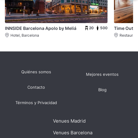
20
500
INNSIDE Barcelona Apolo by Meliá
Time Out M
Hotel, Barcelona
Restaurant
Quiénes somos
Mejores eventos
Contacto
Blog
Términos y Privacidad
Venues Madrid
Venues Barcelona