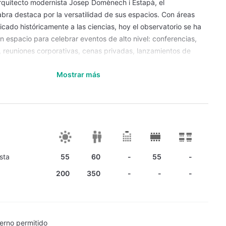
rquitecto modernista Josep Domènech i Estapà, el
bra destaca por la versatilidad de sus espacios. Con áreas
cado históricamente a las ciencias, hoy el observatorio se ha
n espacio para celebrar eventos de alto nivel: conferencias,
 reuniones corporativas, cenas privadas, lanzamientos de
ntos VIP
, entre otros.
Mostrar más
 en la cima del Tibidabo ofrece vistas panorámicas de la ciudad
un entorno inspirador y exclusivo que mejora la experiencia de
o: un escenario para impresionar a clientes e invitados.
sta
55
60
-
55
-
200
350
-
-
-
erno permitido