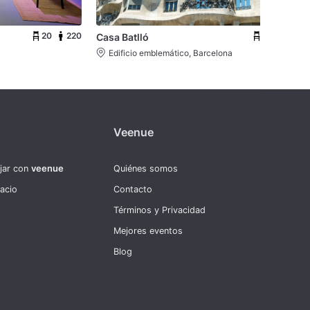
20
220
30
250
Casa Batlló
Edificio emblemático, Barcelona
Veenue
ajar con
veenue
Quiénes somos
pacio
Contacto
Términos y Privacidad
Mejores eventos
Blog