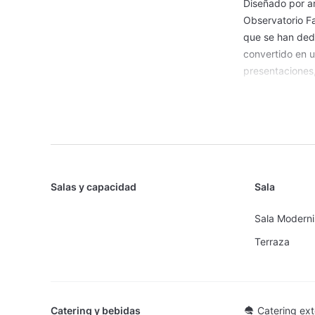
Diseñado por a
Observatorio Fa
que se han dedi
convertido en u
presentaciones,
producto y
eve
Su localización
de
Barcelona
, 
cualquier event
Salas y capacidad
Sala
Sala Moderni
Terraza
Catering y bebidas
Catering ext