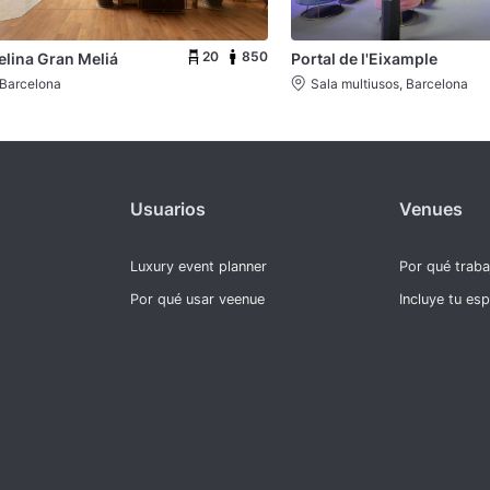
20
850
elina Gran Meliá
Portal de l'Eixample
 Barcelona
Sala multiusos, Barcelona
Usuarios
Venues
Luxury event planner
Por qué trab
Por qué usar veenue
Incluye tu es