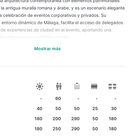
a arquitectura contemporánea con elementos patrimoniales
la antigua muralla romana y árabe, y es un escenario elegante
 la celebración de eventos corporativos y privados. Su
 entorno dinámico de Málaga, facilita el acceso de delegados
n de experiencias de ciudad en el evento, aportando una
da entre negocio y entorno urbano.
 de salones interiores y exteriores con superficies que oscilan
Mostrar más
 y los cerca de 473 m², lo que permite adaptar la convocatoria
rsos: desde talleres ejecutivos y presentaciones hasta
enas de gala o cócteles de gran impacto. La versatilidad de
 combina con su tecnología integrada, servicios de apoyo para
udiovisual, y la posibilidad de combinar exteriores como patios
el mismo entorno, favoreciendo momentos de networking,
-
60
-
-
-
ientaciones creativas al aire libre.
40
50
50
25
30
otel acompaña al organizador desde el diseño del evento hasta
cluyendo la coordinación de flujos, la ambientación, el catering
180
200
290
50
180
stronomía de autor y un alojamiento de cinco estrellas que
180
250
290
50
180
ponentes y participantes en el mismo edificio sin necesidad de