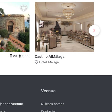
20
1000
10
Castillo AlMálaga
Hotel, Málaga
Veenue
ajar con
veenue
Quiénes somos
pacio
Contacto