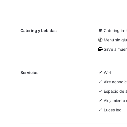
desplazamiento
Entremuros
celebración pri
Invernadero
cuidada y de al
Laúd
Laúd + Hall
Catering y bebidas
Catering in-
Lobby
Menú sin gl
Patio
Sirve almue
Patio + Bibli
Plenary room
Servicios
Wi-fi
Rabel
Aire acondi
Rabel + Sant
Espacio de 
Rooftop Pool
Alojamiento 
Santur
Luces led