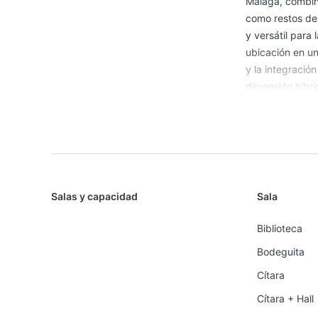
Málaga, combin
como restos de 
y versátil para
ubicación en un
y la integració
dimensión híbri
El hotel dispone
entre los 57 m²
a formatos dive
convenciones, c
los espacios se
la producción a
Salas y capacidad
Sala
o terrazas en 
Biblioteca
breakouts o amb
Bodeguita
El equipo del h
su ejecución, in
Cítara
a medida con ga
Cítara + Hall
permite alojar 