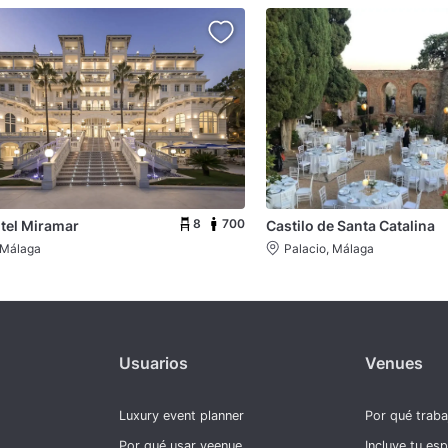
8
700
tel Miramar
Castilo de Santa Catalina
 Málaga
Palacio, Málaga
Usuarios
Venues
Luxury event planner
Por qué trab
Por qué usar veenue
Incluye tu es