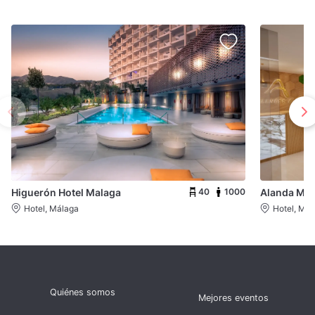
40
1000
Higuerón Hotel Malaga
Alanda Mar
Hotel, Málaga
Hotel, Mál
Quiénes somos
Mejores eventos