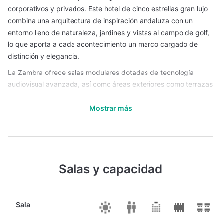
corporativos y privados. Este hotel de cinco estrellas gran lujo
combina una arquitectura de inspiración andaluza con un
entorno lleno de naturaleza, jardines y vistas al campo de golf,
lo que aporta a cada acontecimiento un marco cargado de
distinción y elegancia.
La Zambra ofrece salas modulares dotadas de tecnología
audiovisual avanzada, así como áreas exteriores como terrazas
o jardines que permiten combinar sesiones formales con
Mostrar más
momentos de relax, networking o celebración al aire libre.
Salones como “Fandango” llegan a una capacidad de hasta
240 personas en formato teatro, aunque también dispone
de espacios más íntimos que permiten reuniones de dirección o
workshops exclusivos. También existen zonas exteriores para
Salas y capacidad
la celebración de cócteles, presentaciones especiales o cenas
de gala bajo la luz del Mediterráneo. El nivel de flexibilidad que
presentan los espacios y la integración de interior y exterior
permiten adaptar el evento al perfil de marca, volumen de
Sala
asistentes y tipo de experiencia deseada.