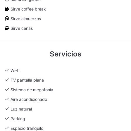
eventos inflexibles, ya sean reuniones de empresa o
Sirve coffee break
celebraciones privadas, y se adaptan a exigencias de marca,
dietéticas o temáticas.
Sirve almuerzos
Sirve cenas
Servicios
Wi-fi
TV pantalla plana
Sistema de megafonía
Aire acondicionado
Luz natural
Parking
Espacio tranquilo