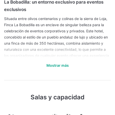
La Bobadilla: un entorno exclusivo para eventos
exclusivos
Situada entre olivos centenarios y colinas de la sierra de Loja,
Finca La Bobadilla es un enclave de singular belleza para la
celebración de eventos corporativos y privados. Este hotel,
concebido al estilo de un pueblo andaluz de lujo y ubicado en
una finca de más de 350 hectáreas, combina aislamiento y
naturaleza con una excelente conectividad, lo que permite a
los organizadores de cualquier evento ofrecer una experiencia
de marca diferenciada. Con acceso privado a través de
Mostrar más
carretera A-333, y situado a unos 45 minutos de los
aeropuertos de Málaga y Granada, Finca La Bobadilla tiene una
ubicación estratégica para grupos que buscan exclusividad y
tranquilidad con una buena logística.
Los espacios para eventos de Finca La Bobadilla están
Salas y capacidad
diseñados para adaptarse a gran variedad de formatos.
Dispone de salas modulares de distintas dimensiones, desde
un auditorio de más de 200 m² con abundante luz natural y