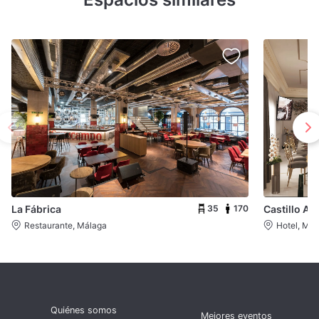
35
170
La Fábrica
Castillo Al
Restaurante, Málaga
Hotel, Mál
Quiénes somos
Mejores eventos