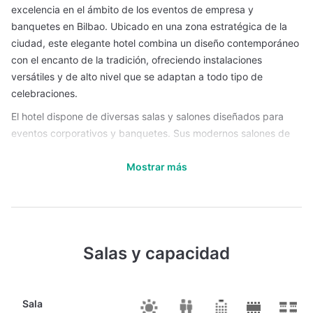
excelencia en el ámbito de los eventos de empresa y
banquetes en Bilbao. Ubicado en una zona estratégica de la
ciudad, este elegante hotel combina un diseño contemporáneo
con el encanto de la tradición, ofreciendo instalaciones
versátiles y de alto nivel que se adaptan a todo tipo de
celebraciones.
El hotel dispone de diversas salas y salones diseñados para
eventos corporativos y banquetes. Sus modernos salones de
reuniones, equipados con tecnología audiovisual de última
Mostrar más
generación, facilitan la realización de conferencias,
presentaciones, reuniones de equipo y otros encuentros de
negocios, proporcionando un ambiente propicio para la
productividad y el networking.
Por otro lado, sus amplios espacios para banquetes ofrecen la
Salas y capacidad
flexibilidad necesaria para organizar tanto comidas y cenas de
empresa como bodas y celebraciones sociales. Cada uno de
estos ambientes ha sido concebido para crear una atmósfera
Sala
sofisticada, donde la elegante decoración y el cuidado en cada