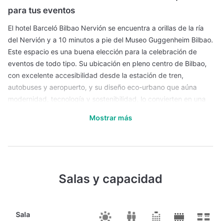
para tus eventos
El hotel Barceló Bilbao Nervión se encuentra a orillas de la ría
del Nervión y a 10 minutos a pie del Museo Guggenheim Bilbao.
Este espacio es una buena elección para la celebración de
eventos de todo tipo. Su ubicación en pleno centro de Bilbao,
con excelente accesibilidad desde la estación de tren,
autobuses y aeropuerto, y su diseño eco-urbano que aúna
modernidad, tecnología y sostenibilidad, lo convierten en una
base excelente para reuniones de negocio.
Mostrar más
El hotel cuenta con un conjunto de espacios modulares con una
superficie total de más de 900 m² y hasta 10 salas equipadas
con tecnología audiovisual avanzada y luz natural. Sus
espacios permiten acoger desde conferencias de gran formato
para cientos de asistentes hasta workshops más íntimos o
Salas y capacidad
cenas de gala privadas. La flexibilidad de las salas, unida a la
posibilidad de adaptación del mobiliario y la ambientación,
aporta la libertad de diseñar eventos con identidad propia en
Sala