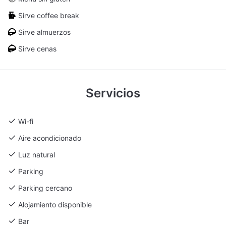
Sirve coffee break
Durango
-
-
20
12
12
Sirve almuerzos
Gasteiz
-
-
20
12
12
Sirve cenas
Nervión
150
150
230
40
110
Servicios
OMA
-
-
-
10
-
Tivoli
50
50
60
30
40
Wi-fi
Aire acondicionado
Luz natural
Parking
Parking cercano
Alojamiento disponible
Bar