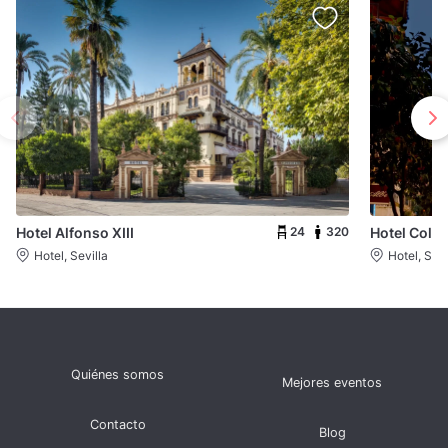
24
320
Hotel Alfonso XIII
Hotel Coló
Hotel, Sevilla
Hotel, Sevi
Quiénes somos
Mejores eventos
Contacto
Blog