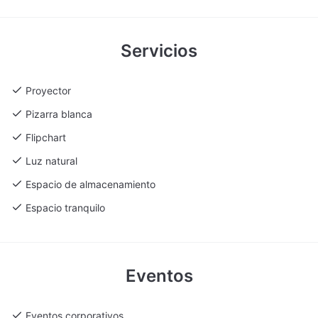
y necesidades del cliente. Este enfoque garantiza que cada
evento se desarrolle de manera impecable, permitiendo a los
Servicios
organizadores centrarse en el contenido y la experiencia de
sus invitados.
Proyector
Ubicación
Pizarra blanca
Estratégicamente situada en una zona con carácter, Casa
Guardiola de Sevilla combina la proximidad al patrimonio
Flipchart
histórico y cultural de la ciudad con una excelente
Luz natural
accesibilidad. Su ubicación facilita el acceso para invitados
tanto locales como internacionales, haciendo que cada evento
Espacio de almacenamiento
no solo se celebre en un entorno espectacular, sino que
Espacio tranquilo
también resulte cómodo y práctico para todos los asistentes.
Eventos
Eventos corporativos