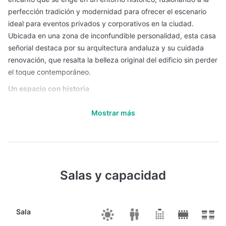
perfección tradición y modernidad para ofrecer el escenario
ideal para eventos privados y corporativos en la ciudad.
Ubicada en una zona de inconfundible personalidad, esta casa
señorial destaca por su arquitectura andaluza y su cuidada
renovación, que resalta la belleza original del edificio sin perder
el toque contemporáneo.
Un espacio con historia
Casa Guardiola conserva la esencia de su pasado a través de
Mostrar más
detalles arquitectónicos y decorativos únicos, que se integran
armoniosamente con instalaciones modernas y versátiles. Sus
amplios salones, decorados con elegancia, ofrecen diversas
configuraciones para adaptarse a las necesidades de cada
evento, ya sean reuniones ejecutivas, presentaciones, cenas
Salas y capacidad
de empresa o celebraciones privadas. La luz natural que
inunda sus estancias, junto con sus acabados de alta calidad,
crea un ambiente sofisticado y acogedor, ideal para aquellos
Sala
que buscan impresionar a sus invitados.