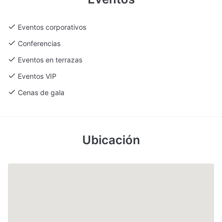
espectacular hace que el Acuario de Sevilla sea una opción
muy atractiva para reuniones de alto nivel.
Eventos corporativos
Un escenario que transforma eventos
Conferencias
En definitiva, el Acuario de Sevilla se erige como un espacio
Eventos en terrazas
revolucionario para la celebración de eventos, donde el
encanto del mundo marino se une a la modernidad y la
Eventos VIP
funcionalidad. Ya sea que desees organizar una conferencia
Cenas de gala
corporativa impactante, un workshop innovador o una
celebración privada llena de emoción y originalidad, este venue
ofrece el marco perfecto para que cada encuentro se convierta
en una experiencia inolvidable.
Ubicación
Descubre el potencial del Acuario de Sevilla y déjate cautivar
por un espacio que transforma lo ordinario en extraordinario.
Organiza tu próximo evento en este entorno único y brinda a
tus invitados una experiencia que quedará grabada en su
memoria.