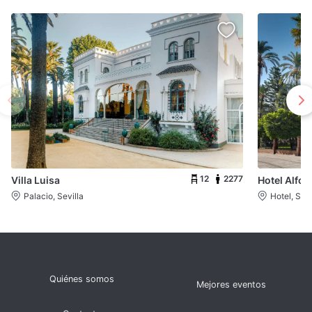
12
2277
Villa Luisa
Hotel Alfon
Palacio, Sevilla
Hotel, Sevi
Quiénes somos
Mejores eventos