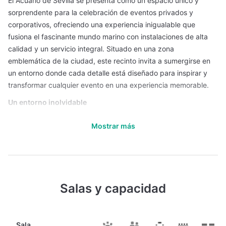
El Acuario de Sevilla se presenta como un espacio único y
sorprendente para la celebración de eventos privados y
corporativos, ofreciendo una experiencia inigualable que
fusiona el fascinante mundo marino con instalaciones de alta
calidad y un servicio integral. Situado en una zona
emblemática de la ciudad, este recinto invita a sumergirse en
un entorno donde cada detalle está diseñado para inspirar y
transformar cualquier evento en una experiencia memorable.
Un entorno inolvidable
Al entrar al Acuario de Sevilla, los visitantes son recibidos por la
Mostrar más
magia de la vida submarina. Amplios acuarios y exhibiciones de
fauna marina crean un telón de fondo espectacular, en el que la
belleza y el misterio del océano se combinan con una
ambientación moderna y sofisticada. Este escenario es ideal
para quienes buscan un lugar fuera de lo convencional, donde
Salas y capacidad
cada evento se impregna de una atmósfera vibrante y
sensorial.
Espacios adaptables para todo tipo de eventos
Sala