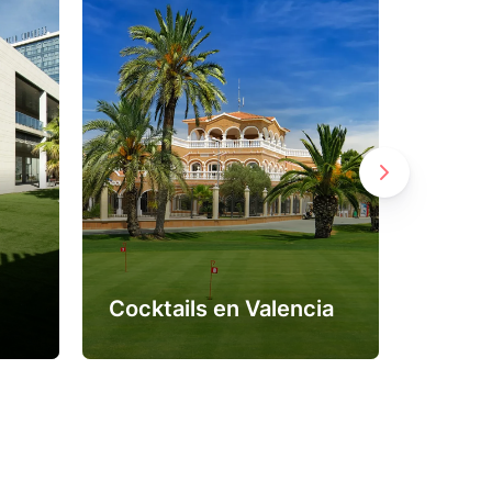
Confe
Cocktails en Valencia
Valen