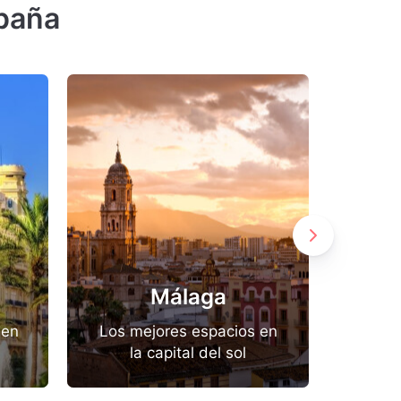
spaña
Málaga
 en
Los mejores espacios en
Belle
la capital del sol