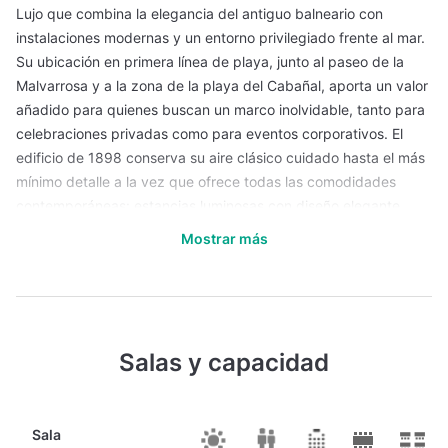
Lujo que combina la elegancia del antiguo balneario con
instalaciones modernas y un entorno privilegiado frente al mar.
Su ubicación en primera línea de playa, junto al paseo de la
Malvarrosa y a la zona de la playa del Cabañal, aporta un valor
añadido para quienes buscan un marco inolvidable, tanto para
celebraciones privadas como para eventos corporativos. El
edificio de 1898 conserva su aire clásico cuidado hasta el más
mínimo detalle a la vez que ofrece todas las comodidades
contemporáneas: estancias luminosas con diseño elegante,
gastronomía de alto nivel, spa, acceso directo al mar y jardines
Mostrar más
amplios, todo pensado para brindar una experiencia de
máximo confort.
Espacios versátiles y servicios integrales para eventos
corporativos
Salas y capacidad
Para eventos profesionales, reuniones, congresos o galas
corporativas, el hotel dispone de un centro de convenciones
diseñado con versatilidad y funcionalidad. Con más de 2.500
Sala
m² dedicados exclusivamente a reuniones y convenciones, sus