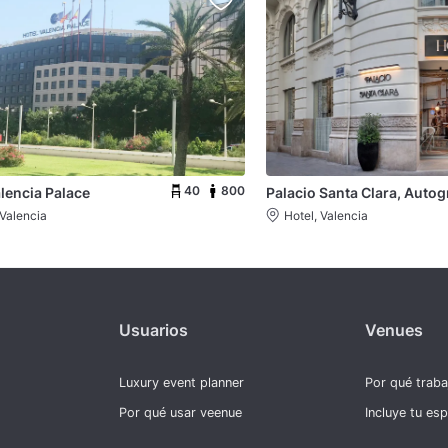
40
800
alencia Palace
 Valencia
Hotel, Valencia
Usuarios
Venues
Luxury event planner
Por qué trab
Por qué usar veenue
Incluye tu es