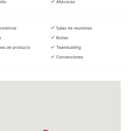
ido
Altavoces
porativos
Salas de reuniones
s
Bodas
nes de producto
Teambuiding
Convenciones