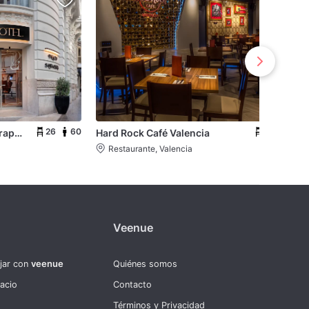
26
60
12
150
Palacio Santa Clara, Autograph Collection
Hard Rock Café Valencia
Restaurante, Valencia
Veenue
ajar con
veenue
Quiénes somos
pacio
Contacto
Términos y Privacidad