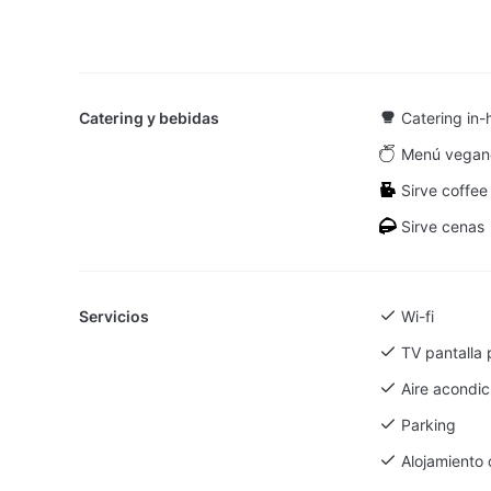
de desplazamien
Miró
la celebración 
Oliva
corporativo o u
Palacio
atractivo y con
y su capacidad 
Picasso
Catering y bebidas
Catering in-
Sorolla
Menú vegan
Sorolla + Pic
Sirve coffee
Velázquez
Sirve cenas
Servicios
Wi-fi
TV pantalla 
Aire acondi
Parking
Alojamiento 