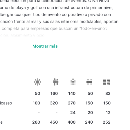
uena elección para la celebración de eventos. Oliva Nova
rno de playa y golf con una infraestructura de primer nivel,
lbergar cualquier tipo de evento corporativo o privado con
icación frente al mar y sus salas interiores modulables, aportan
a completa para empresas que buscan un “todo-en-uno”:
ción, alojamiento y ocio.
 con salas equipadas con tecnología audiovisual, conectividad
Mostrar más
velocidad y capacidad para adaptarse mediante paneles
erentes formatos y capacidades. El resort ofrece espacios
versátiles: una azotea premium con vistas al Mediterráneo,
a la piscina, y zonas de jardín que permiten celebrar cócteles,
ibre o eventos de team-building. También dispone de un centro
ampo de golf diseñado por Severiano Ballesteros, que permite
50
160
140
50
82
 parte formal del evento con actividades de incentivo y
s participantes.
Picasso
100
320
270
150
150
 Hotel Oliva Nova Beach & Golf Resort está orientado a la
-
-
24
20
12
y a la experiencia. Gracias a sus habitaciones, suites y villas
es
260
450
400
240
252
plejo, los asistentes al evento pueden alojarse sin necesidad