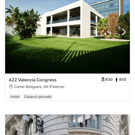
630
850
AZZ Valencia Congress
Carrer Botiguers, 49 (Paterna)
Hotel
Espacio privado