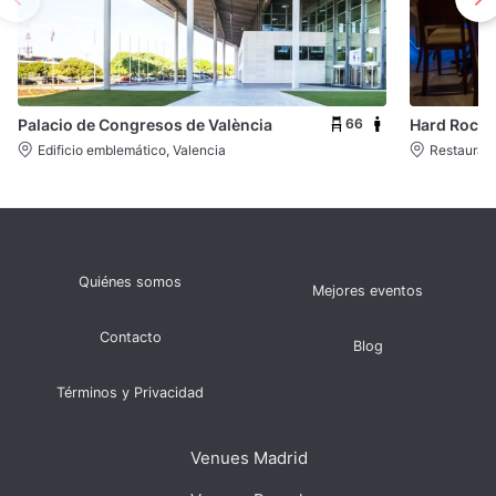
66
Palacio de Congresos de València
Hard Rock 
Edificio emblemático, Valencia
Restaurant
Quiénes somos
Mejores eventos
Contacto
Blog
Términos y Privacidad
Venues Madrid