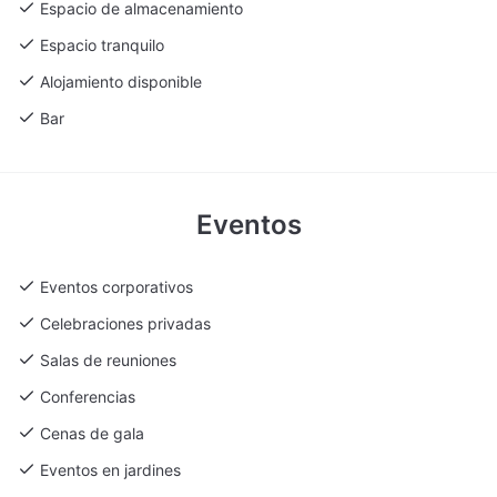
experiencia única y memorable. Con 11 salas versátiles, 100
Espacio de almacenamiento
habitaciones de alojamiento y servicios integrales que incluyen
Espacio tranquilo
tecnología de punta y un lujoso spa, este venue se posiciona
Alojamiento disponible
como el escenario perfecto para eventos de cualquier índole en
la región de Valencia.
Bar
Eventos
Eventos corporativos
Celebraciones privadas
Salas de reuniones
Conferencias
Cenas de gala
Eventos en jardines