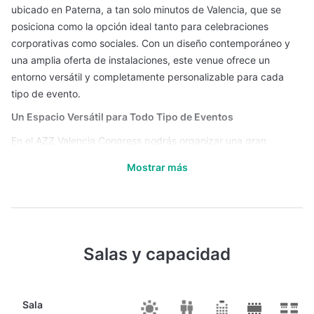
ubicado en Paterna, a tan solo minutos de Valencia, que se
posiciona como la opción ideal tanto para celebraciones
corporativas como sociales. Con un diseño contemporáneo y
una amplia oferta de instalaciones, este venue ofrece un
entorno versátil y completamente personalizable para cada
tipo de evento.
Un Espacio Versátil para Todo Tipo de Eventos
En el AZZ Valencia Congress podrás organizar una gran
variedad de eventos, desde reuniones de negocios y
Mostrar más
congresos hasta bodas, presentaciones de productos,
conferencias, comuniones y fiestas privadas. El hotel cuenta
con 11 espacios diferenciados, compuestos por salones y salas
de reunión, que se adaptan fácilmente a la magnitud y las
necesidades específicas de cada celebración. Todos estos
Salas y capacidad
ambientes son luminosos, amplios y están equipados con
mobiliario moderno, tecnología audiovisual de última
generación, sistemas de iluminación y sonido profesional, lo
Sala
que garantiza un escenario ideal para transmitir tu mensaje o