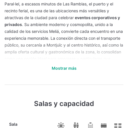
Paral·lel, a escasos minutos de Las Ramblas, el puerto y el
recinto ferial, es una de las ubicaciones más versátiles y
atractivas de la ciudad para celebrar
eventos corporativos y
privados
. Su ambiente moderno y cosmopolita, unido a la
calidad de los servicios Meliá, convierte cada encuentro en una
experiencia memorable. La conexión directa con el transporte
público, su cercanía a Montjuïc y al centro histórico, así como la
amplia oferta cultural y gastronómica de la zona, lo consolidan
como una opción ideal para empresas y particulares que
buscan un entorno urbano con estilo.
Mostrar más
El hotel cuenta con más de
1.200 metros cuadrados
dedicados a reuniones y celebraciones
, distribuidos en varias
salas modulares que se adaptan a diferentes formatos. Desde
amplios salones con capacidad para más de 400 personas
Salas y capacidad
hasta espacios más íntimos para reuniones ejecutivas o talleres
creativos, todo está pensado para ofrecer soluciones
personalizadas. Las salas
Paral·lel, Colón y Montjuïc
destacan
por su amplitud y equipamiento técnico, mientras que áreas
Sala