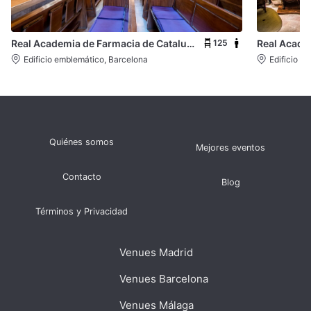
125
Real Academia de Farmacia de Cataluña
Edificio emblemático, Barcelona
Edificio e
Quiénes somos
Mejores eventos
Contacto
Blog
Términos y Privacidad
Venues Madrid
Venues Barcelona
Venues Málaga