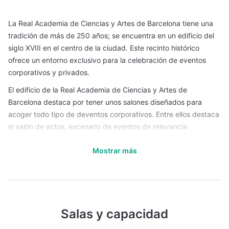
La Real Academia de Ciencias y Artes de Barcelona tiene una
tradición de más de 250 años; se encuentra en un edificio del
siglo XVIII en el centro de la ciudad. Este recinto histórico
ofrece un entorno exclusivo para la celebración de eventos
corporativos y privados.
El edificio de la Real Academia de Ciencias y Artes de
Barcelona destaca por tener unos salones diseñados para
acoger todo tipo de deventos corporativos. Entre ellos destaca
el salón de actos, escenario de eventos de relevancia
internacional donde se han celebrado hitos históricos en el
Mostrar más
ámbito científico y artístico. Todas las salas de este espacio
están cuidada al detalle y equipadas con toda la tecnología
necesaria para garantizarla calidad de cualquier evento.
Este espacio es perfecto para empresas que quieren transmitir
una imagen de tradición e innovación, resultando un entorno
Salas y capacidad
perfecto para eventos corporativos de alto nivel y carácter