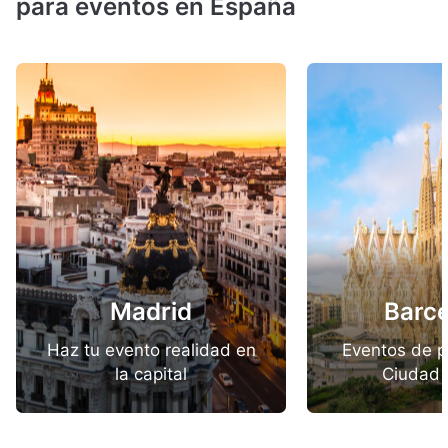
para eventos en España
Madrid
Barc
Haz tu evento realidad en
Eventos de p
la capital
Ciudad 