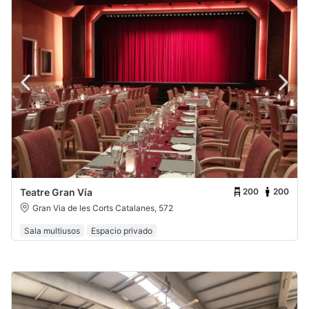
200
200
Teatre Gran Vía
Gran Via de les Corts Catalanes, 572
Sala multiusos
Espacio privado