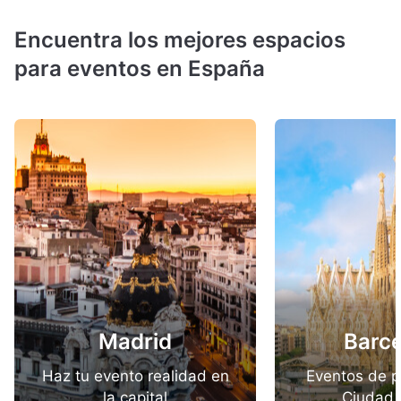
Encuentra los mejores espacios
para eventos en España
Madrid
Barc
Haz tu evento realidad en
Eventos de p
la capital
Ciudad 