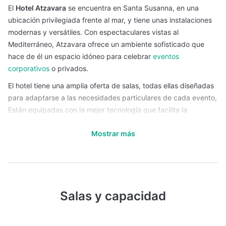
El
Hotel Atzavara
se encuentra en Santa Susanna, en una
ubicación privilegiada frente al mar, y tiene unas instalaciones
modernas y versátiles. Con espectaculares vistas al
Mediterráneo, Atzavara ofrece un ambiente sofisticado que
hace de él un espacio idóneo para celebrar
eventos
corporativos
o privados.
El hotel tiene una amplia oferta de salas, todas ellas diseñadas
para adaptarse a las necesidades particulares de cada evento,
Están equipadas con la mejor tecnología que facilita la
proyección de imágenes o la realización de
conferencias
y
Mostrar más
videoconferencias con una excelente conectividad que
garantiza el desarrollo fluido de cualquier actividad.
El hotel ofrece
servicios de catering personalizados
y pone a
disposición de los organizadores un equipo de profesionales
que te apoyarán en la ejecución de tus eventos para
Salas y capacidad
asegurarse de que cada detalle tenga la máxima calidad.
Sus salas intereriores tienen iluminación natural, lo que unido a