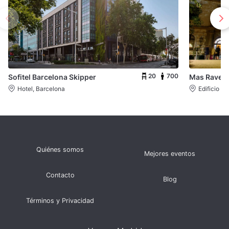
20
700
Sofitel Barcelona Skipper
Mas Ravetll
Hotel, Barcelona
Edificio e
Quiénes somos
Mejores eventos
Contacto
Blog
Términos y Privacidad