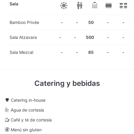
sus áreas al aire libre hacen que el Hotel Atzavara sea una
Sala
opción única para la organización de eventos de empresa: un
entorno perfecto para inspirar y motivar.
Bamboo Privée
-
-
50
-
-
Sala Atzavara
-
-
500
-
-
Sala Mezcal
-
-
85
-
-
Catering y bebidas
Catering in-house
Agua de cortesía
Café y té de cortesía
Menú sin gluten